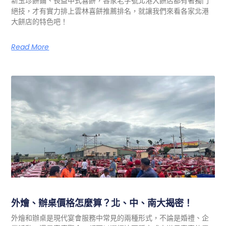
新玉珍餅鋪、長益中式喜餅，各家老字號北港大餅店都有著獨門
絕技，才有實力排上雲林喜餅推薦排名，就讓我們來看各家北港
大餅店的特色吧！
Read More
外燴、辦桌價格怎麼算？北、中、南大揭密！
外燴和辦桌是現代宴會服務中常見的兩種形式，不論是婚禮、企