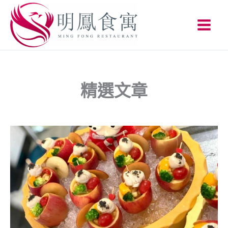
跳
至
主
要
內
容
精選文章
頁
頁
面
面